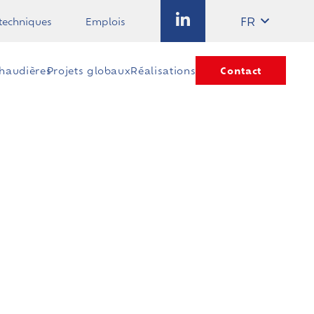
FR
 techniques
Emplois
Contact
Chaudières
Projets globaux
Réalisations