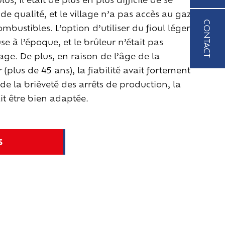
62
de qualité, et le village n’a pas accès au gaz
85
CONTACT
mbustibles. L’option d’utiliser du fioul léger
se à l’époque, et le brûleur n’était pas
MAIL
ge. De plus, en raison de l’âge de la
verkoo
(plus de 45 ans), la fiabilité avait fortement
loos.be
e la brièveté des arrêts de production, la
it être bien adaptée.
S