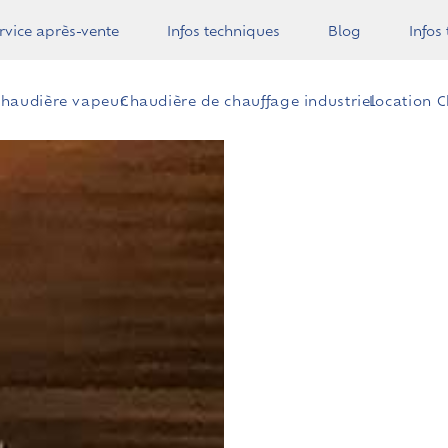
rvice après-vente
Infos techniques
Blog
Infos
haudière vapeur
Chaudière de chauffage industriel
Location 