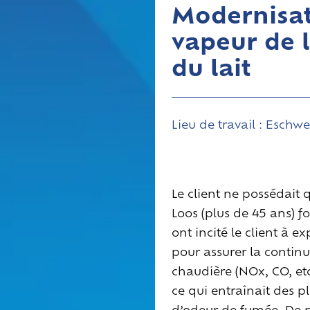
Modernisat
vapeur de l
du lait
Lieu de travail :
Eschwe
Le client ne possédait 
Loos (plus de 45 ans) f
ont incité le client à 
pour assurer la continu
chaudière (NOx, CO, et
ce qui entraînait des p
d’odeur de fumée. De plu