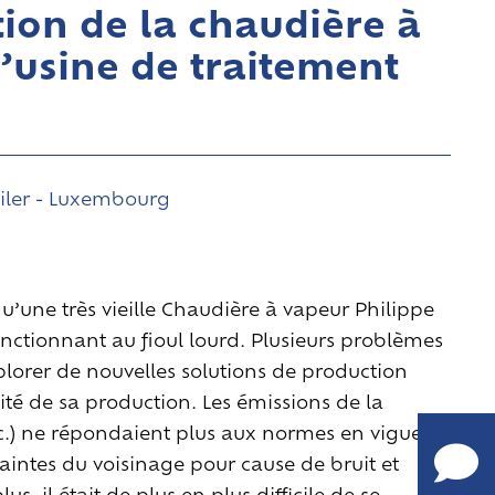
ion de la chaudière à
’usine de traitement
iler - Luxembourg
qu’une très vieille Chaudière à vapeur Philippe
onctionnant au fioul lourd. Plusieurs problèmes
explorer de nouvelles solutions de production
TELL.
ité de sa production. Les émissions de la
+32
c.) ne répondaient plus aux normes en vigueur,
(0)9
laintes du voisinage pour cause de bruit et
252
s, il était de plus en plus difficile de se