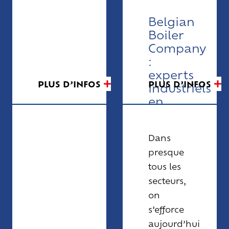
Belgian
Boiler
Company
:
experts
PLUS D’INFOS
PLUS D’INFOS
industriels
en
chaleur
durable
Dans
presque
tous les
secteurs,
on
s’efforce
aujourd’hui