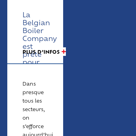
La
Belgian
Boiler
Company
est
PLUS D’INFOS
prête
pour
un
avenir
Dans
sobre
en
presque
carbone
tous les
secteurs,
on
s’efforce
aujourd’hui