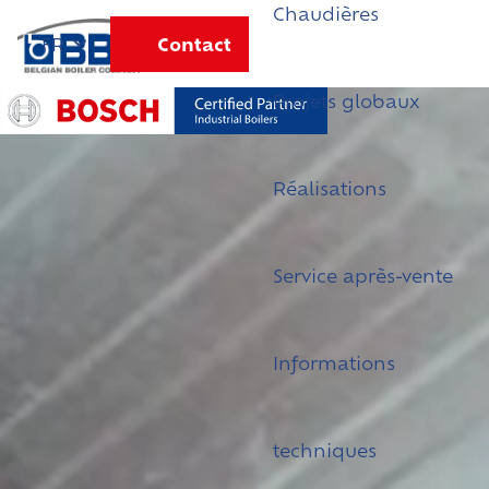
Chaudières
Contact
FR
Projets globaux
Réalisations
Service après-vente
Informations
techniques