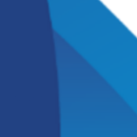
n Boiler
stoom- en