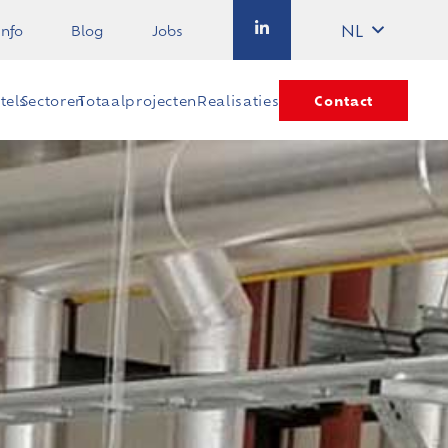
NL
info
Blog
Jobs
Contact
els​
Sectoren
Totaalprojecten
Realisaties