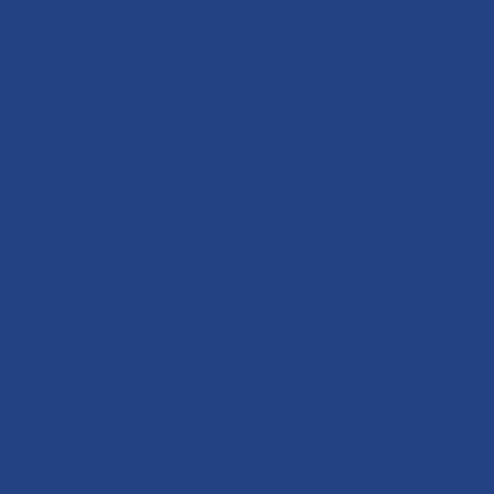
Welkom bij Belgia
Company,
uw partner voor 