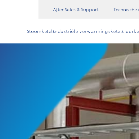
After Sales & Support
Technische 
Stoomketels
Industriële​ verwarmingsketels​
Huurket