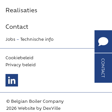
Realisaties
BEL
Contact
ONS
+32
Jobs
–
Technische info
(0)9
252
62
Cookiebeleid
85
CONTACT
Privacy beleid
MAIL
ONS
verkoo
loos.be
© Belgian Boiler Company
2026 Website by
DexVille