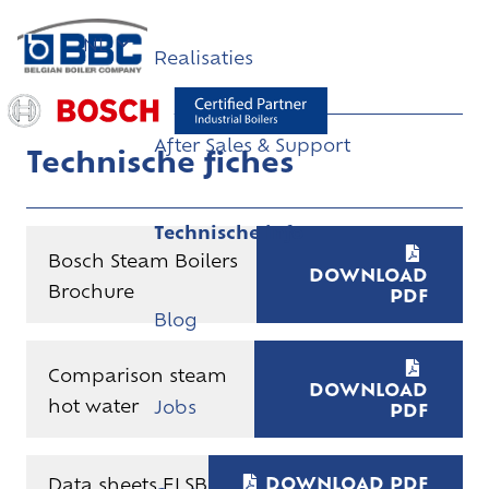
NL
Realisaties
After Sales & Support
Technische fiches
Technische info
Bosch Steam Boilers
DOWNLOAD
Brochure
PDF
Blog
Comparison steam
DOWNLOAD
hot water
Jobs
PDF
DOWNLOAD PDF
Data sheets ELSB