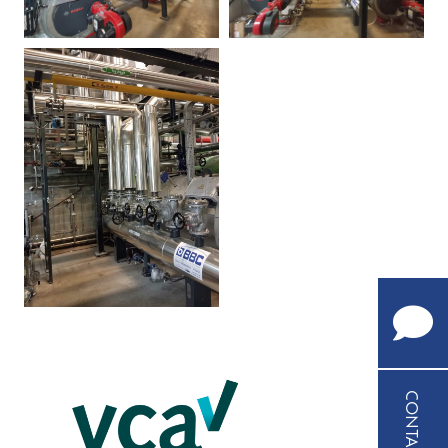
BEL
ONS
+32
(0)9
252
62
85
CONTACT