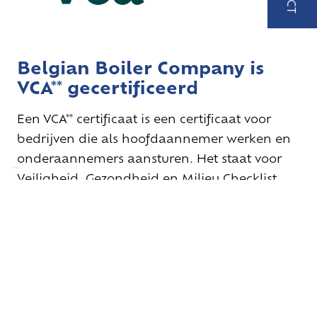
MAIL
ONS
verkoo
loos.be
Belgian Boiler Company is
VCA** gecertificeerd
Een VCA** certificaat is een certificaat voor
bedrijven die als hoofdaannemer werken en
onderaannemers aansturen. Het staat voor
Veiligheid, Gezondheid en Milieu Checklist
Aannemers en bewijst dat het bedrijf voldoet
aan de eisen voor veilig, gezond en
milieubewust werken, vooral in risicovolle
omgevingen. De certificering is vaak een eis
van opdrachtgevers en wordt afgegeven na
een audit door een certificeringsinstantie.