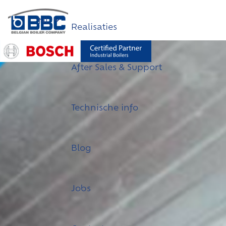
NL
Realisaties
After Sales & Support
Technische info
Blog
Jobs